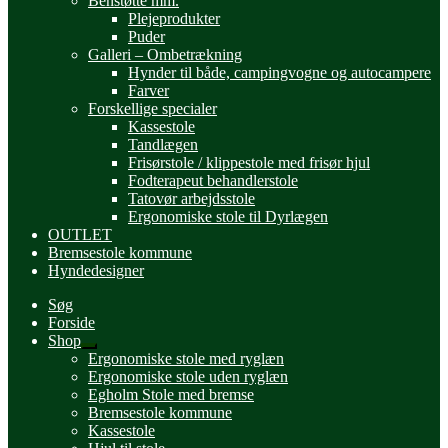
Benstøtte mm.
Plejeprodukter
Puder
Galleri – Ombetrækning
Hynder til både, campingvogne og autocampere
Farver
Forskellige specialer
Kassestole
Tandlægen
Frisørstole / klippestole med frisør hjul
Fodterapeut behandlerstole
Tatovør arbejdsstole
Ergonomiske stole til Dyrlægen
OUTLET
Bremsestole kommune
Hyndedesigner
Søg
Forside
Shop
Udfold
Ergonomiske stole med ryglæn
undermenu
Ergonomiske stole uden ryglæn
Egholm Stole med bremse
Bremsestole kommune
Kassestole