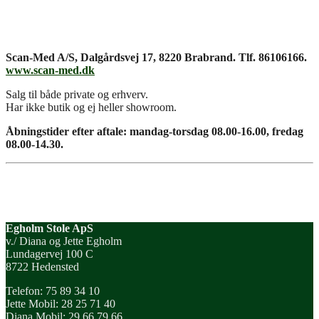
Scan-Med A/S, Dalgårdsvej 17, 8220 Brabrand. Tlf. 86106166.
www.scan-med.dk
Salg til både private og erhverv.
Har ikke butik og ej heller showroom.
Åbningstider efter aftale: mandag-tors
dag
08.00-16.00
, fredag
08.00-14.30.
Egholm Stole ApS
v./ Diana og Jette Egholm
Lundagervej 100 C
8722 Hedensted
Telefon: 75 89 34 10
Jette Mobil: 28 25 71 40
Diana Mobil: 29 66 79 66