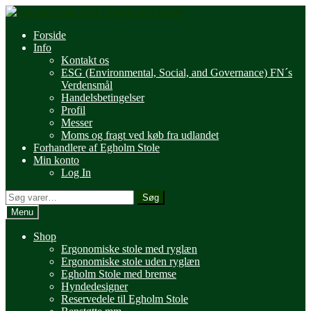
Spring
Spring
til
til
Forside
navigation
indhold
Info
Kontakt os
ESG (Environmental, Social, and Governance) FN´s
Verdensmål
Handelsbetingelser
Profil
Messer
Moms og fragt ved køb fra udlandet
Forhandlere af Egholm Stole
Min konto
Log In
Søg
Søg
efter:
Menu
Shop
Ergonomiske stole med ryglæn
Ergonomiske stole uden ryglæn
Egholm Stole med bremse
Hyndedesigner
Reservedele til Egholm Stole