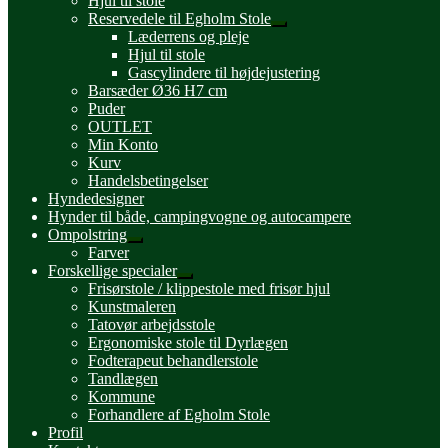
Hjul til stole
Reservedele til Egholm Stole
Udfold
Læderrens og pleje
undermenu
Hjul til stole
Gascylindere til højdejustering
Barsæder Ø36 H7 cm
Puder
OUTLET
Min Konto
Kurv
Handelsbetingelser
Hyndedesigner
Hynder til både, campingvogne og autocampere
Ompolstring
Udfold
Farver
undermenu
Forskellige specialer
Udfold
Frisørstole / klippestole med frisør hjul
undermenu
Kunstmaleren
Tatovør arbejdsstole
Ergonomiske stole til Dyrlægen
Fodterapeut behandlerstole
Tandlægen
Kommune
Forhandlere af Egholm Stole
Profil