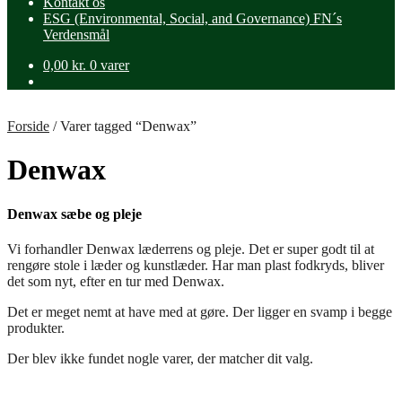
Kontakt os
ESG (Environmental, Social, and Governance) FN´s
Verdensmål
0,00
kr.
0 varer
Forside
/
Varer tagged “Denwax”
Denwax
Denwax sæbe og pleje
Vi forhandler Denwax læderrens og pleje. Det er super godt til at
rengøre stole i læder og kunstlæder. Har man plast fodkryds, bliver
det som nyt, efter en tur med Denwax.
Det er meget nemt at have med at gøre. Der ligger en svamp i begge
produkter.
Der blev ikke fundet nogle varer, der matcher dit valg.