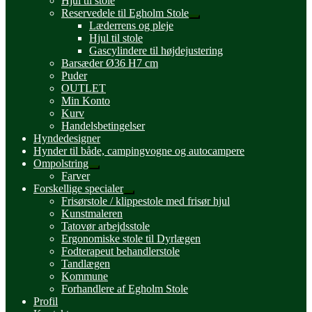
Hjul til stole
Reservedele til Egholm Stole
Udfold
Læderrens og pleje
undermenu
Hjul til stole
Gascylindere til højdejustering
Barsæder Ø36 H7 cm
Puder
OUTLET
Min Konto
Kurv
Handelsbetingelser
Hyndedesigner
Hynder til både, campingvogne og autocampere
Ompolstring
Udfold
Farver
undermenu
Forskellige specialer
Udfold
Frisørstole / klippestole med frisør hjul
undermenu
Kunstmaleren
Tatovør arbejdsstole
Ergonomiske stole til Dyrlægen
Fodterapeut behandlerstole
Tandlægen
Kommune
Forhandlere af Egholm Stole
Profil