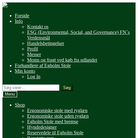
Spring
Spring
til
til
Forside
navigation
indhold
Info
Kontakt os
ESG (Environmental, Social, and Governance) FN´s
Verdensmål
Handelsbetingelser
Profil
Messer
Moms og fragt ved køb fra udlandet
Forhandlere af Egholm Stole
Min konto
Log In
Søg
Søg
efter:
Menu
Shop
Ergonomiske stole med ryglæn
Ergonomiske stole uden ryglæn
Egholm Stole med bremse
Hyndedesigner
Reservedele til Egholm Stole