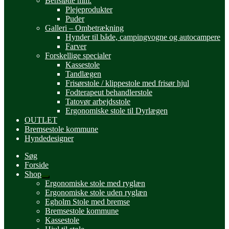
Benstøtte mm.
Plejeprodukter
Puder
Galleri – Ombetrækning
Hynder til både, campingvogne og autocampere
Farver
Forskellige specialer
Kassestole
Tandlægen
Frisørstole / klippestole med frisør hjul
Fodterapeut behandlerstole
Tatovør arbejdsstole
Ergonomiske stole til Dyrlægen
OUTLET
Bremsestole kommune
Hyndedesigner
Søg
Forside
Shop
Udfold
Ergonomiske stole med ryglæn
undermenu
Ergonomiske stole uden ryglæn
Egholm Stole med bremse
Bremsestole kommune
Kassestole