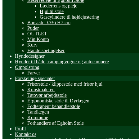
Reservedele til Egholm Stole
Læderrens og pleje
Hjul til stole
Gascylindere til højdejustering
Barsæder Ø36 H7 cm
Puder
OUTLET
Min Konto
Kurv
Handelsbetingelser
Hyndedesigner
Hynder til både, campingvogne og autocampere
Ompolstring
Farver
Forskellige specialer
Frisørstole / klippestole med frisør hjul
Kunstmaleren
Tatovør arbejdsstole
Ergonomiske stole til Dyrlægen
Fodterapeut behandlerstole
Tandlægen
Kommune
Forhandlere af Egholm Stole
Profil
Kontakt os