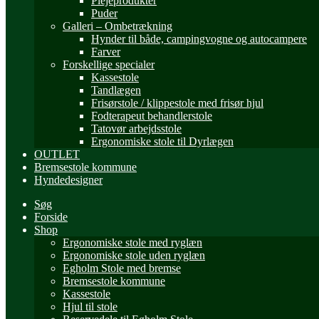
Plejeprodukter
Puder
Galleri – Ombetrækning
Hynder til både, campingvogne og autocampere
Farver
Forskellige specialer
Kassestole
Tandlægen
Frisørstole / klippestole med frisør hjul
Fodterapeut behandlerstole
Tatovør arbejdsstole
Ergonomiske stole til Dyrlægen
OUTLET
Bremsestole kommune
Hyndedesigner
Søg
Forside
Shop
Ergonomiske stole med ryglæn
Ergonomiske stole uden ryglæn
Egholm Stole med bremse
Bremsestole kommune
Kassestole
Hjul til stole