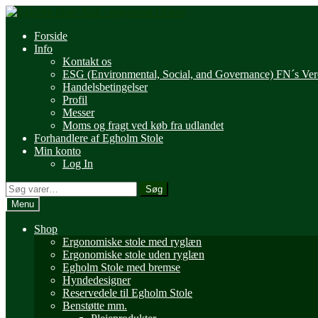
Spring
Spring
til
til
Forside
navigation
indhold
Info
Kontakt os
ESG (Environmental, Social, and Governance) FN´s Ve
Handelsbetingelser
Profil
Messer
Moms og fragt ved køb fra udlandet
Forhandlere af Egholm Stole
Min konto
Log In
Søg
Søg
efter:
Menu
Shop
Ergonomiske stole med ryglæn
Ergonomiske stole uden ryglæn
Egholm Stole med bremse
Hyndedesigner
Reservedele til Egholm Stole
Benstøtte mm.