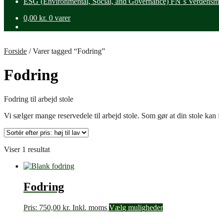
ESG (Environmental, Social, and Governance) FN´s Verdensm
0,00
kr.
0 varer
Forside
/
Varer tagged “Fodring”
Fodring
Fodring til arbejd stole
Vi sælger mange reservedele til arbejd stole. Som gør at din stole kan 
Viser 1 resultat
Fodring
Pris:
750,00
kr.
Inkl. moms
Vælg muligheder