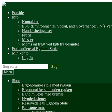
Spring
Spring
til
til
Forside
navigation
indhold
Info
Kontakt os
ESG (Environmental, Social, and Governance) FN´s Ve
Handelsbetingelser
Profil
Messer
Moms og fragt ved køb fra udlandet
Forhandlere af Egholm Stole
Min konto
Log In
Søg
Søg
efter:
Menu
Shop
Ergonomiske stole med ryglæn
Ergonomiske stole uden ryglæn
Egholm Stole med bremse
Hyndedesigner
Reservedele til Egholm Stole
Benstøtte mm.