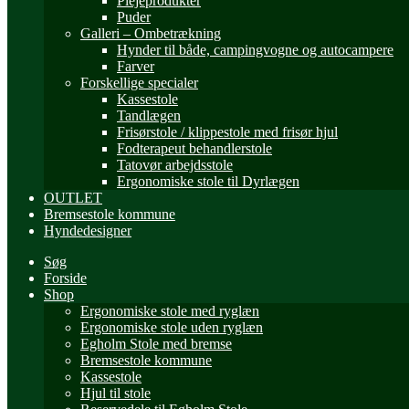
Plejeprodukter
Puder
Galleri – Ombetrækning
Hynder til både, campingvogne og autocampere
Farver
Forskellige specialer
Kassestole
Tandlægen
Frisørstole / klippestole med frisør hjul
Fodterapeut behandlerstole
Tatovør arbejdsstole
Ergonomiske stole til Dyrlægen
OUTLET
Bremsestole kommune
Hyndedesigner
Søg
Forside
Shop
Ergonomiske stole med ryglæn
Ergonomiske stole uden ryglæn
Egholm Stole med bremse
Bremsestole kommune
Kassestole
Hjul til stole