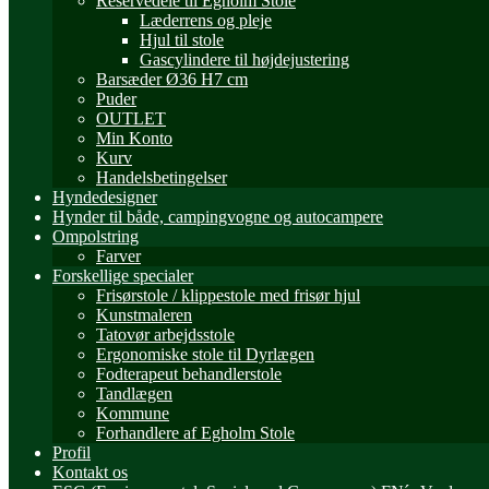
Reservedele til Egholm Stole
Læderrens og pleje
Hjul til stole
Gascylindere til højdejustering
Barsæder Ø36 H7 cm
Puder
OUTLET
Min Konto
Kurv
Handelsbetingelser
Hyndedesigner
Hynder til både, campingvogne og autocampere
Ompolstring
Farver
Forskellige specialer
Frisørstole / klippestole med frisør hjul
Kunstmaleren
Tatovør arbejdsstole
Ergonomiske stole til Dyrlægen
Fodterapeut behandlerstole
Tandlægen
Kommune
Forhandlere af Egholm Stole
Profil
Kontakt os