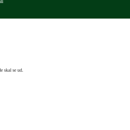
ål
e skal se ud.