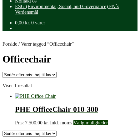
Kontakt os
ESG (Environmental, Social, and Governance) FN´s
Verdensmål
0,00
kr.
0 varer
Forside
/
Varer tagged “Officechair”
Officechair
Viser 1 resultat
PHE OfficeChair 010-300
Pris:
7.500,00
kr.
Inkl. moms
Vælg muligheder