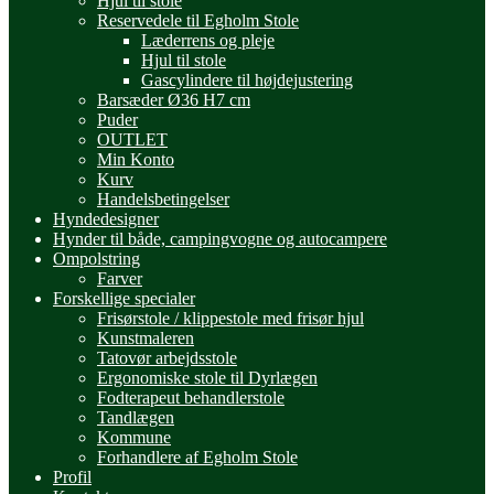
Hjul til stole
Reservedele til Egholm Stole
Læderrens og pleje
Hjul til stole
Gascylindere til højdejustering
Barsæder Ø36 H7 cm
Puder
OUTLET
Min Konto
Kurv
Handelsbetingelser
Hyndedesigner
Hynder til både, campingvogne og autocampere
Ompolstring
Farver
Forskellige specialer
Frisørstole / klippestole med frisør hjul
Kunstmaleren
Tatovør arbejdsstole
Ergonomiske stole til Dyrlægen
Fodterapeut behandlerstole
Tandlægen
Kommune
Forhandlere af Egholm Stole
Profil