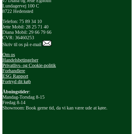
v./ Diana og Jette Egholm
Lundagervej 100 C
8722 Hedensted
Telefon: 75 89 34 10
Jette Mobil: 28 25 71 40
Diana Mobil: 29 66 79 66
CVR: 36460253
Skriv til os på e-mail
Om os
Handelsbetingelser
Privatlivs- og Cookie-politik
Forhandlere
ESG Rapport
Fortryd dit køb
Åbningstider
:
Mandag-Torsdag 8-15
Fredag 8-14
Showroom: Book gerne tid, da vi kan være ude at køre.