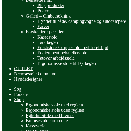
Benstøtte mm.
Plejeprodukter
Puder
Galleri – Ombetrækning
Hynder til både, campingvogne og autocampere
Farver
Forskellige specialer
Kassestole
Tandlægen
Frisørstole / klippestole med frisør hjul
Fodterapeut behandlerstole
Tatovør arbejdsstole
Ergonomiske stole til Dyrlægen
OUTLET
Bremsestole kommune
Hyndedesigner
Søg
Forside
Shop
Ergonomiske stole med ryglæn
Ergonomiske stole uden ryglæn
Egholm Stole med bremse
Bremsestole kommune
Kassestole