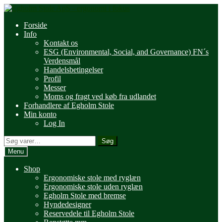
Spring
Spring
til
til
Forside
navigation
indhold
Info
Kontakt os
ESG (Environmental, Social, and Governance) FN´s
Verdensmål
Handelsbetingelser
Profil
Messer
Moms og fragt ved køb fra udlandet
Forhandlere af Egholm Stole
Min konto
Log In
Søg
Søg
efter:
Menu
Shop
Ergonomiske stole med ryglæn
Ergonomiske stole uden ryglæn
Egholm Stole med bremse
Hyndedesigner
Reservedele til Egholm Stole