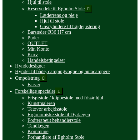
Hjul til stole
Udfold
Reservedele til Egholm Stole
undermenu
Læderrens og pleje
Hjul til stole
Gascylindere til højdejustering
Barsæder Ø36 H7 cm
Puder
OUTLET
Min Konto
Kurv
Handelsbetingelser
Hyndedesigner
Hynder til både, campingvogne og autocampere
Udfold
Ompolstring
undermenu
Farver
Udfold
Forskellige specialer
undermenu
Frisørstole / klippestole med frisør hjul
Kunstmaleren
Tatovør arbejdsstole
Ergonomiske stole til Dyrlægen
Fodterapeut behandlerstole
Tandlægen
Kommune
Forhandlere af Egholm Stole