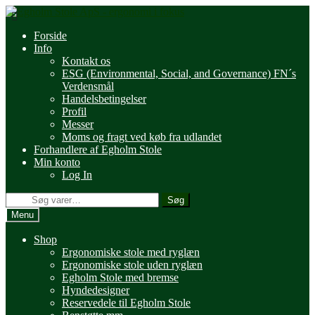
Spring
Spring
til
til
Forside
navigation
indhold
Info
Kontakt os
ESG (Environmental, Social, and Governance) FN´s
Verdensmål
Handelsbetingelser
Profil
Messer
Moms og fragt ved køb fra udlandet
Forhandlere af Egholm Stole
Min konto
Log In
Søg
Søg
efter:
Menu
Shop
Ergonomiske stole med ryglæn
Ergonomiske stole uden ryglæn
Egholm Stole med bremse
Hyndedesigner
Reservedele til Egholm Stole