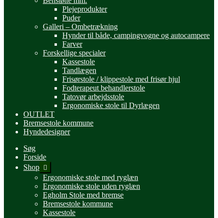
Benstøtte mm.
Plejeprodukter
Puder
Galleri – Ombetrækning
Hynder til både, campingvogne og autocampere
Farver
Forskellige specialer
Kassestole
Tandlægen
Frisørstole / klippestole med frisør hjul
Fodterapeut behandlerstole
Tatovør arbejdsstole
Ergonomiske stole til Dyrlægen
OUTLET
Bremsestole kommune
Hyndedesigner
Søg
Forside
Udfold
Shop
undermenu
Ergonomiske stole med ryglæn
Ergonomiske stole uden ryglæn
Egholm Stole med bremse
Bremsestole kommune
Kassestole