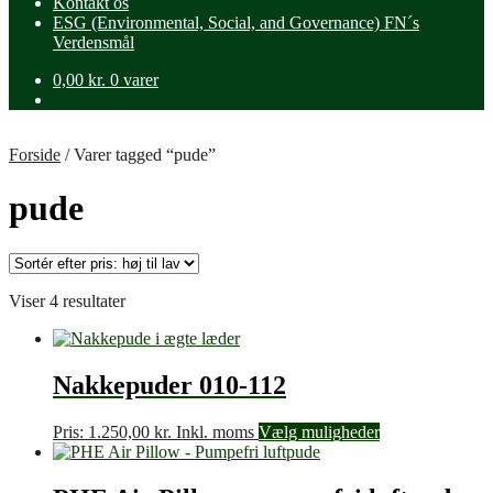
Kontakt os
ESG (Environmental, Social, and Governance) FN´s
Verdensmål
0,00
kr.
0 varer
Forside
/
Varer tagged “pude”
pude
Sorteret
Viser 4 resultater
efter
pris:
høj
til
Nakkepuder 010-112
lav
Pris:
1.250,00
kr.
Inkl. moms
Vælg muligheder