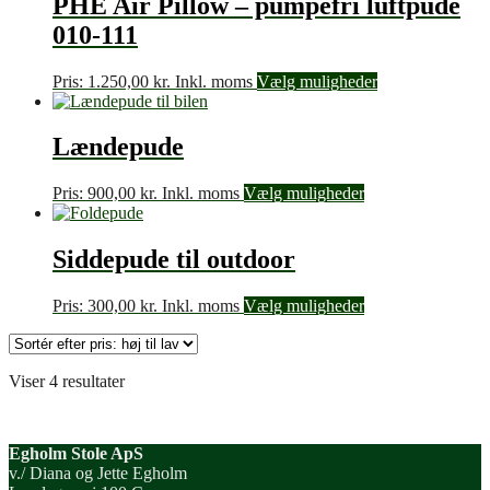
PHE Air Pillow – pumpefri luftpude
010-111
Pris:
1.250,00
kr.
Inkl. moms
Vælg muligheder
Lændepude
Pris:
900,00
kr.
Inkl. moms
Vælg muligheder
Siddepude til outdoor
Pris:
300,00
kr.
Inkl. moms
Vælg muligheder
Sorteret
Viser 4 resultater
efter
pris:
høj
Egholm Stole ApS
til
v./ Diana og Jette Egholm
lav