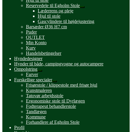
Hjul til stole
Reservedele til Egholm Stole
Udfold
Læderrens og pleje
undermenu
Hjul til stole
Gascylindere til højdejustering
Barsæder Ø36 H7 cm
Puder
OUTLET
Min Konto
Kurv
Handelsbetingelser
Hyndedesigner
Hynder til både, campingvogne og autocampere
Ompolstring
Udfold
Farver
undermenu
Forskellige specialer
Udfold
Frisørstole / klippestole med frisør hjul
undermenu
Kunstmaleren
Tatovør arbejdsstole
Ergonomiske stole til Dyrlægen
Fodterapeut behandlerstole
Tandlægen
Kommune
Forhandlere af Egholm Stole
Profil