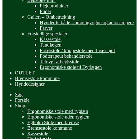
Benstøtte mm.
Plejeprodukter
Puder
Galleri – Ombetrækning
Hynder til både, campingvogne og autocampere
Farver
Forskellige specialer
Kassestole
Tandlægen
Frisørstole / klippestole med frisør hjul
Fodterapeut behandlerstole
Tatovør arbejdsstole
Ergonomiske stole til Dyrlægen
OUTLET
Bremsestole kommune
Hyndedesigner
Søg
Forside
Shop
Udfold
Ergonomiske stole med ryglæn
undermenu
Ergonomiske stole uden ryglæn
Egholm Stole med bremse
Bremsestole kommune
Kassestole