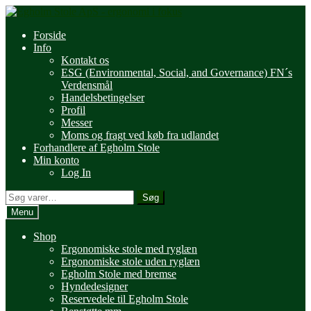
Spring
Spring
til
til
Forside
navigation
indhold
Info
Kontakt os
ESG (Environmental, Social, and Governance) FN´s
Verdensmål
Handelsbetingelser
Profil
Messer
Moms og fragt ved køb fra udlandet
Forhandlere af Egholm Stole
Min konto
Log In
Søg
Søg
efter:
Menu
Shop
Ergonomiske stole med ryglæn
Ergonomiske stole uden ryglæn
Egholm Stole med bremse
Hyndedesigner
Reservedele til Egholm Stole