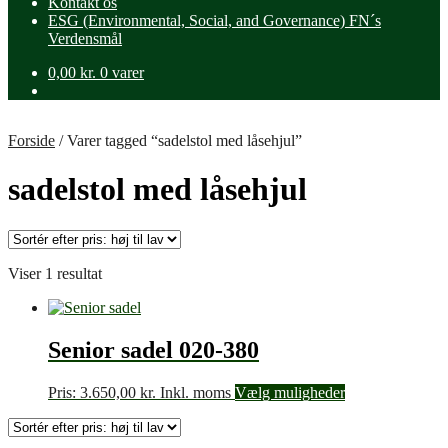
Kontakt os
ESG (Environmental, Social, and Governance) FN´s
Verdensmål
0,00
kr.
0 varer
Forside
/
Varer tagged “sadelstol med låsehjul”
sadelstol med låsehjul
Viser 1 resultat
Senior sadel 020-380
Pris:
3.650,00
kr.
Inkl. moms
Vælg muligheder