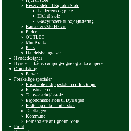
Hjul til stole
Reservedele til Egholm Stole
Læderrens og pleje
Hjul til stole
Gascylindere til højdejustering
Barsæder Ø36 H7 cm
Puder
OUTLET
Min Konto
Kurv
Handelsbetingelser
Hyndedesigner
Hynder til både, campingvogne og autocampere
Ompolstring
Farver
Forskellige specialer
Frisørstole / klippestole med frisør hjul
Kunstmaleren
Tatovør arbejdsstole
Ergonomiske stole til Dyrlægen
Fodterapeut behandlerstole
Tandlægen
Kommune
Forhandlere af Egholm Stole
Profil