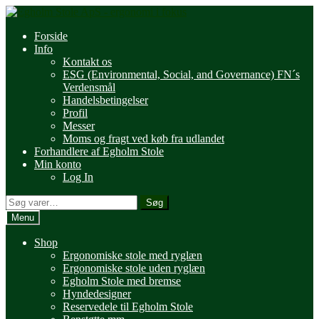
Spring
Spring
til
til
Forside
navigation
indhold
Info
Kontakt os
ESG (Environmental, Social, and Governance) FN´s
Verdensmål
Handelsbetingelser
Profil
Messer
Moms og fragt ved køb fra udlandet
Forhandlere af Egholm Stole
Min konto
Log In
Søg
Søg
efter:
Menu
Shop
Ergonomiske stole med ryglæn
Ergonomiske stole uden ryglæn
Egholm Stole med bremse
Hyndedesigner
Reservedele til Egholm Stole