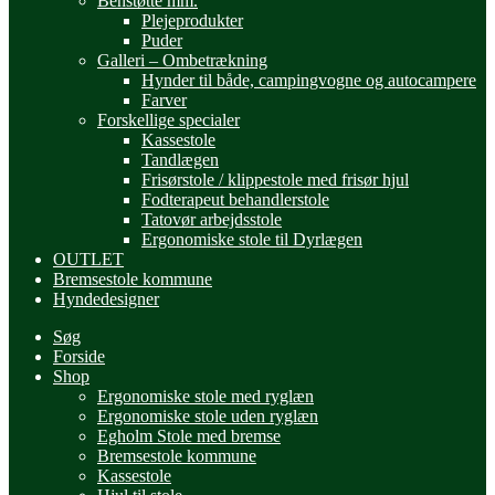
Benstøtte mm.
Plejeprodukter
Puder
Galleri – Ombetrækning
Hynder til både, campingvogne og autocampere
Farver
Forskellige specialer
Kassestole
Tandlægen
Frisørstole / klippestole med frisør hjul
Fodterapeut behandlerstole
Tatovør arbejdsstole
Ergonomiske stole til Dyrlægen
OUTLET
Bremsestole kommune
Hyndedesigner
Søg
Forside
Shop
Ergonomiske stole med ryglæn
Ergonomiske stole uden ryglæn
Egholm Stole med bremse
Bremsestole kommune
Kassestole