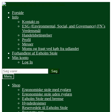
Spring
Spring
til
til
Forside
navigation
indhold
Info
Kontakt os
ESG (Environmental, Social, and Governance) FN´s
Verdensmål
Handelsbetingelser
Profil
Messer
Moms og fragt ved køb fra udlandet
Forhandlere af Egholm Stole
Min konto
Log In
Søg
Søg
efter:
Menu
Shop
Ergonomiske stole med ryglæn
Ergonomiske stole uden ryglæn
Egholm Stole med bremse
Hyndedesigner
Reservedele til Egholm Stole