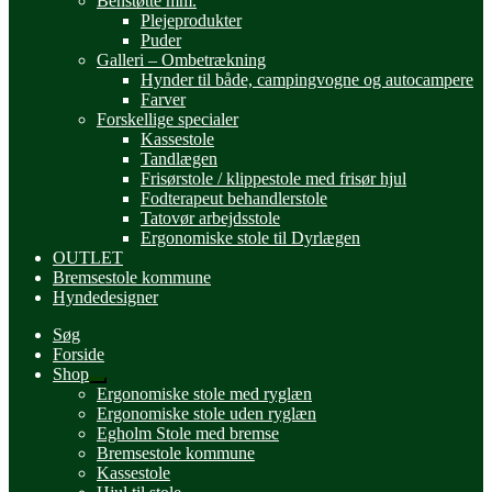
Benstøtte mm.
Plejeprodukter
Puder
Galleri – Ombetrækning
Hynder til både, campingvogne og autocampere
Farver
Forskellige specialer
Kassestole
Tandlægen
Frisørstole / klippestole med frisør hjul
Fodterapeut behandlerstole
Tatovør arbejdsstole
Ergonomiske stole til Dyrlægen
OUTLET
Bremsestole kommune
Hyndedesigner
Søg
Forside
Shop
Udfold
Ergonomiske stole med ryglæn
undermenu
Ergonomiske stole uden ryglæn
Egholm Stole med bremse
Bremsestole kommune
Kassestole