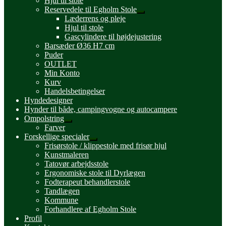
Hjul til stole
Reservedele til Egholm Stole
Udfold
Læderrens og pleje
undermenu
Hjul til stole
Gascylindere til højdejustering
Barsæder Ø36 H7 cm
Puder
OUTLET
Min Konto
Kurv
Handelsbetingelser
Hyndedesigner
Hynder til både, campingvogne og autocampere
Ompolstring
Udfold
Farver
undermenu
Forskellige specialer
Udfold
Frisørstole / klippestole med frisør hjul
undermenu
Kunstmaleren
Tatovør arbejdsstole
Ergonomiske stole til Dyrlægen
Fodterapeut behandlerstole
Tandlægen
Kommune
Forhandlere af Egholm Stole
Profil