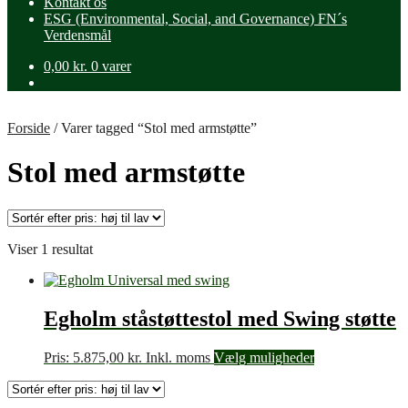
Kontakt os
ESG (Environmental, Social, and Governance) FN´s
Verdensmål
0,00
kr.
0 varer
Forside
/
Varer tagged “Stol med armstøtte”
Stol med armstøtte
Viser 1 resultat
Egholm ståstøttestol med Swing støtte
Pris:
5.875,00
kr.
Inkl. moms
Vælg muligheder