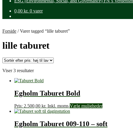
ESG (Environmental, Social, and Governance) FN´s Verdensm
0,00
kr.
0 varer
Forside
/
Varer tagged “lille taburet”
lille taburet
Sorteret
Viser 3 resultater
efter
pris:
høj
til
Egholm Taburet Bold
lav
Pris:
2.500,00
kr.
Inkl. moms
Vælg muligheder
Egholm Taburet 009-110 – soft