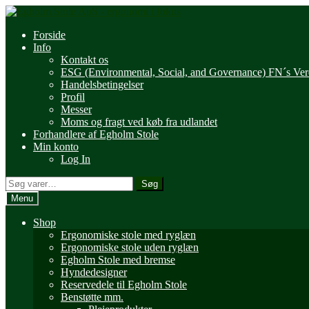
Spring
Spring
til
til
Forside
navigation
indhold
Info
Kontakt os
ESG (Environmental, Social, and Governance) FN´s Ve
Handelsbetingelser
Profil
Messer
Moms og fragt ved køb fra udlandet
Forhandlere af Egholm Stole
Min konto
Log In
Søg
Søg
efter:
Menu
Shop
Ergonomiske stole med ryglæn
Ergonomiske stole uden ryglæn
Egholm Stole med bremse
Hyndedesigner
Reservedele til Egholm Stole
Benstøtte mm.