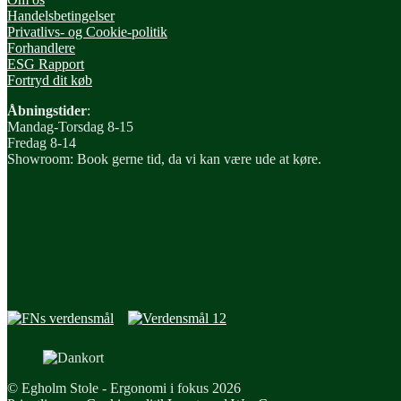
Handelsbetingelser
Privatlivs- og Cookie-politik
Forhandlere
ESG Rapport
Fortryd dit køb
Åbningstider
:
Mandag-Torsdag 8-15
Fredag 8-14
Showroom: Book gerne tid, da vi kan være ude at køre.
© Egholm Stole - Ergonomi i fokus 2026