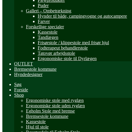
Plejeprodukter
Puder
Galleri – Ombetrækning
Hynder til både, campingvogne og autocampere
Farver
Forskellige specialer
Kassestole
Tandlægen
Frisørstole / klippestole med frisør hjul
Fodterapeut behandlerstole
Tatovør arbejdsstole
Ergonomiske stole til Dyrlægen
OUTLET
Bremsestole kommune
Hyndedesigner
Søg
Forside
Shop
Ergonomiske stole med ryglæn
Ergonomiske stole uden ryglæn
Egholm Stole med bremse
Bremsestole kommune
Kassestole
Hjul til stole