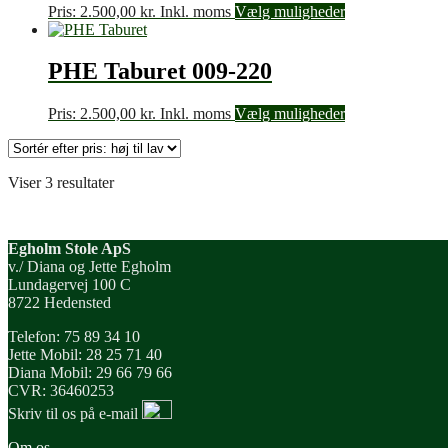
Pris:
2.500,00
kr.
Inkl. moms
Vælg muligheder
PHE Taburet 009-220
Pris:
2.500,00
kr.
Inkl. moms
Vælg muligheder
Sorteret
Viser 3 resultater
efter
pris:
høj
Egholm Stole ApS
til
v./ Diana og Jette Egholm
lav
Lundagervej 100 C
8722 Hedensted
Telefon: 75 89 34 10
Jette Mobil: 28 25 71 40
Diana Mobil: 29 66 79 66
CVR: 36460253
Skriv til os på e-mail
Om os