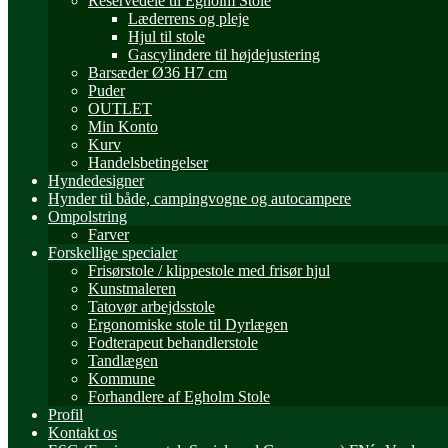
Reservedele til Egholm Stole
Læderrens og pleje
Hjul til stole
Gascylindere til højdejustering
Barsæder Ø36 H7 cm
Puder
OUTLET
Min Konto
Kurv
Handelsbetingelser
Hyndedesigner
Hynder til både, campingvogne og autocampere
Ompolstring
Farver
Forskellige specialer
Frisørstole / klippestole med frisør hjul
Kunstmaleren
Tatovør arbejdsstole
Ergonomiske stole til Dyrlægen
Fodterapeut behandlerstole
Tandlægen
Kommune
Forhandlere af Egholm Stole
Profil
Kontakt os