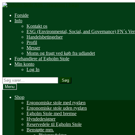
Spring
Spring
til
til
Forside
navigation
indhold
Info
Kontakt os
ESG (Environmental, Social, and Governance) FN´s Ve
Handelsbetingelser
Profil
Messer
Moms og fragt ved køb fra udlandet
Forhandlere af Egholm Stole
Min konto
Log In
Søg
Søg
efter:
Menu
Shop
Ergonomiske stole med ryglæn
Ergonomiske stole uden ryglæn
Egholm Stole med bremse
Hyndedesigner
Reservedele til Egholm Stole
Benstøtte mm.