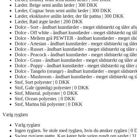
Læder. Beige semi anilin læder | 300 DKK
Læder, Cognac brun semi anilin læder | 300 DKK
Læder, eksklusive anilin læder, der får patina | 300 DKK
Læder, Rød ægte læder | 200 DKK
Dolce - Sort - åndbart kunstlæder - meget slidstærkt og tåler af
Dolce - Off white - åndbart kunstlæder - meget slidstærkt og tå
Dolce - Mellem grå PEWTER - åndbart kunstlæder - meget slids
Dolce - Artesian - åndbart kunstlæder - meget slidstærkt og tål
Dolce - Russet - åndbart kunstlæder - meget slidstærkt og tåler
Dolce - Peacock - åndbart kunstlæder - meget slidstærkt og tåle
Dolce - Grass - åndbart kunstlæder - meget slidstærkt og tåler 
Dolce - Poppy - åndbart kunstlæder - meget slidstærkt og tåler
Dolce - Tangelo (orange) - åndbart kunstlæder - meget slidstærk
Dolce - Mushroom - åndbart kunstlæder - meget slidstærkt og t
Stof, Sort polyester | 0 DKK
Stof, Gale (grønlig) polyester | 0 DKK
Stof, Mineral. polyester | 0 DKK
Stof, Ocean polyester. | 0 DKK
Stof, Marina blå polyester | 0 DKK
Vælg ryglæn
Vælg ryglæn
Ingen ryglæn. Se stole med ryglæn, hvis du ønsker ryglæn | 
Swing ryg/arm støtte. Kan kører hele vejen rundt om sædet |