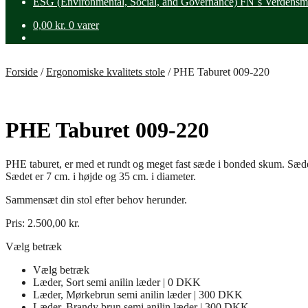
ESG (Environmental, Social, and Governance) FN´s Verdensm
0,00
kr.
0 varer
Forside
/
Ergonomiske kvalitets stole
/
PHE Taburet 009-220
PHE Taburet 009-220
PHE taburet, er med et rundt og meget fast sæde i bonded skum. S
Sædet er 7 cm. i højde og 35 cm. i diameter.
Sammensæt din stol efter behov herunder.
Pris:
2.500,00
kr.
Vælg betræk
Vælg betræk
Læder, Sort semi anilin læder | 0 DKK
Læder, Mørkebrun semi anilin læder | 300 DKK
Læder, Brandy brun semi anilin læder | 300 DKK