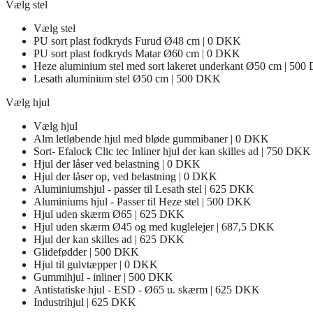
Vælg stel
Vælg stel
PU sort plast fodkryds Furud Ø48 cm | 0 DKK
PU sort plast fodkryds Matar Ø60 cm | 0 DKK
Heze aluminium stel med sort lakeret underkant Ø50 cm | 50
Lesath aluminium stel Ø50 cm | 500 DKK
Vælg hjul
Vælg hjul
Alm letløbende hjul med bløde gummibaner | 0 DKK
Sort- Efalock Clic tec Inliner hjul der kan skilles ad | 750 DKK
Hjul der låser ved belastning | 0 DKK
Hjul der låser op, ved belastning | 0 DKK
Aluminiumshjul - passer til Lesath stel | 625 DKK
Aluminiums hjul - Passer til Heze stel | 500 DKK
Hjul uden skærm Ø65 | 625 DKK
Hjul uden skærm Ø45 og med kuglelejer | 687,5 DKK
Hjul der kan skilles ad | 625 DKK
Glidefødder | 500 DKK
Hjul til gulvtæpper | 0 DKK
Gummihjul - inliner | 500 DKK
Antistatiske hjul - ESD - Ø65 u. skærm | 625 DKK
Industrihjul | 625 DKK