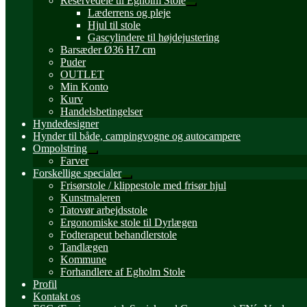
Reservedele til Egholm Stole
Udfold
Læderrens og pleje
undermenu
Hjul til stole
Gascylindere til højdejustering
Barsæder Ø36 H7 cm
Puder
OUTLET
Min Konto
Kurv
Handelsbetingelser
Hyndedesigner
Hynder til både, campingvogne og autocampere
Ompolstring
Udfold
Farver
undermenu
Forskellige specialer
Udfold
Frisørstole / klippestole med frisør hjul
undermenu
Kunstmaleren
Tatovør arbejdsstole
Ergonomiske stole til Dyrlægen
Fodterapeut behandlerstole
Tandlægen
Kommune
Forhandlere af Egholm Stole
Profil
Kontakt os