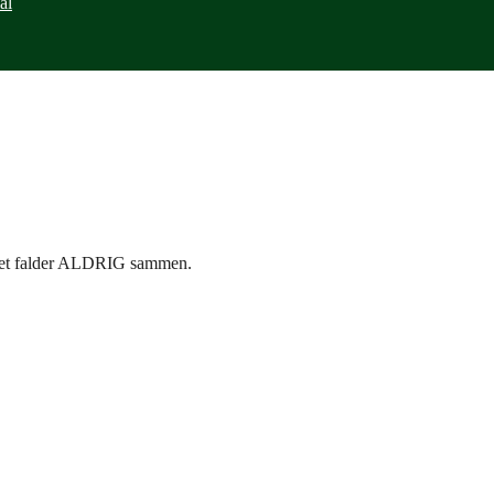
ål
ædet falder ALDRIG sammen.