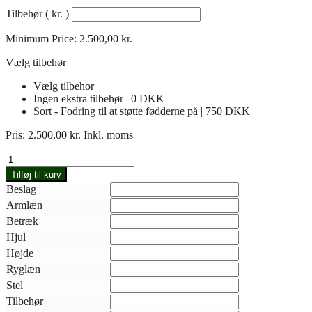
Tilbehør
( kr. )
Minimum Price:
2.500,00
kr.
Vælg tilbehør
Vælg tilbehor
Ingen ekstra tilbehør | 0 DKK
Sort - Fodring til at støtte fødderne på | 750 DKK
Pris:
2.500,00
kr.
Inkl. moms
PHE
Taburet
Tilføj til kurv
009-
Beslag
220
Armlæn
antal
Betræk
Hjul
Højde
Ryglæn
Stel
Tilbehør