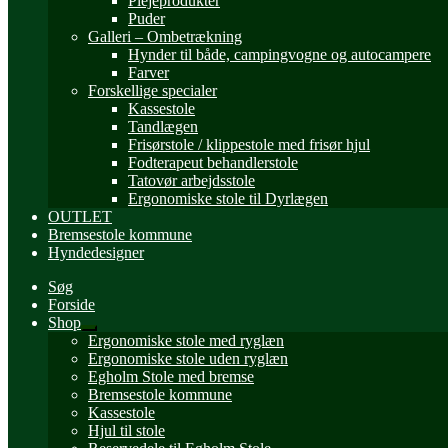
Plejeprodukter
Puder
Galleri – Ombetrækning
Hynder til både, campingvogne og autocampere
Farver
Forskellige specialer
Kassestole
Tandlægen
Frisørstole / klippestole med frisør hjul
Fodterapeut behandlerstole
Tatovør arbejdsstole
Ergonomiske stole til Dyrlægen
OUTLET
Bremsestole kommune
Hyndedesigner
Søg
Forside
Shop
Udfold
Ergonomiske stole med ryglæn
undermenu
Ergonomiske stole uden ryglæn
Egholm Stole med bremse
Bremsestole kommune
Kassestole
Hjul til stole