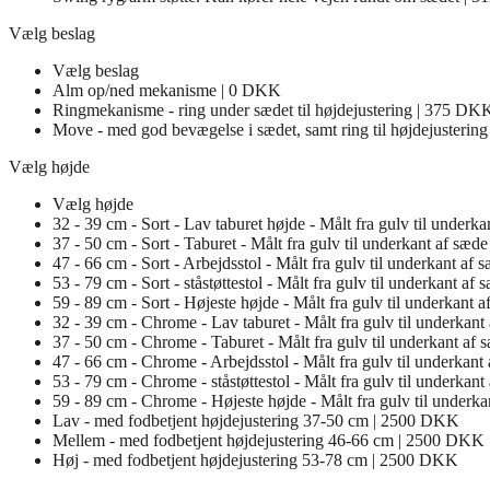
Vælg beslag
Vælg beslag
Alm op/ned mekanisme | 0 DKK
Ringmekanisme - ring under sædet til højdejustering | 375 DK
Move - med god bevægelse i sædet, samt ring til højdejusteri
Vælg højde
Vælg højde
32 - 39 cm - Sort - Lav taburet højde - Målt fra gulv til under
37 - 50 cm - Sort - Taburet - Målt fra gulv til underkant af sæ
47 - 66 cm - Sort - Arbejdsstol - Målt fra gulv til underkant af
53 - 79 cm - Sort - ståstøttestol - Målt fra gulv til underkant a
59 - 89 cm - Sort - Højeste højde - Målt fra gulv til underkant
32 - 39 cm - Chrome - Lav taburet - Målt fra gulv til underkan
37 - 50 cm - Chrome - Taburet - Målt fra gulv til underkant af
47 - 66 cm - Chrome - Arbejdsstol - Målt fra gulv til underkan
53 - 79 cm - Chrome - ståstøttestol - Målt fra gulv til underkan
59 - 89 cm - Chrome - Højeste højde - Målt fra gulv til underk
Lav - med fodbetjent højdejustering 37-50 cm | 2500 DKK
Mellem - med fodbetjent højdejustering 46-66 cm | 2500 DKK
Høj - med fodbetjent højdejustering 53-78 cm | 2500 DKK