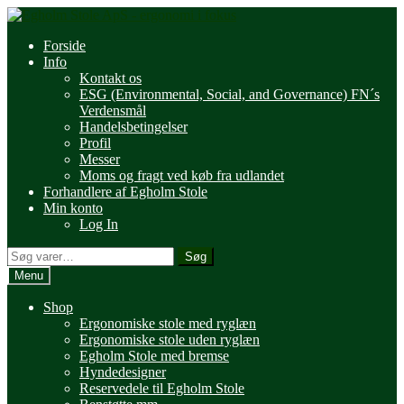
Spring
Spring
til
til
Forside
navigation
indhold
Info
Kontakt os
ESG (Environmental, Social, and Governance) FN´s
Verdensmål
Handelsbetingelser
Profil
Messer
Moms og fragt ved køb fra udlandet
Forhandlere af Egholm Stole
Min konto
Log In
Søg
Søg
efter:
Menu
Shop
Ergonomiske stole med ryglæn
Ergonomiske stole uden ryglæn
Egholm Stole med bremse
Hyndedesigner
Reservedele til Egholm Stole