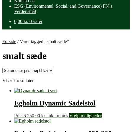
Kontakt os
ESG (Environmental, Social, and Governance) FN´s
Verdensmål
0,00
kr.
0 varer
Forside
/
Varer tagged “smalt sæde”
smalt sæde
Sorteret
Viser 7 resultater
efter
pris:
høj
til
Egholm Dynamic Sadelstol
lav
Pris:
5.250,00
kr.
Inkl. moms
Vælg muligheder