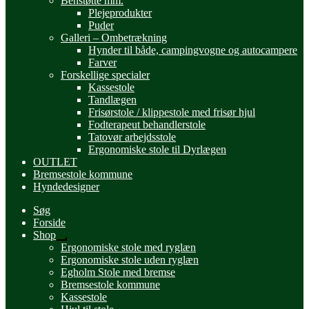
Benstøtte mm.
Plejeprodukter
Puder
Galleri – Ombetrækning
Hynder til både, campingvogne og autocampere
Farver
Forskellige specialer
Kassestole
Tandlægen
Frisørstole / klippestole med frisør hjul
Fodterapeut behandlerstole
Tatovør arbejdsstole
Ergonomiske stole til Dyrlægen
OUTLET
Bremsestole kommune
Hyndedesigner
Søg
Forside
Shop
Udfold
Ergonomiske stole med ryglæn
undermenu
Ergonomiske stole uden ryglæn
Egholm Stole med bremse
Bremsestole kommune
Kassestole