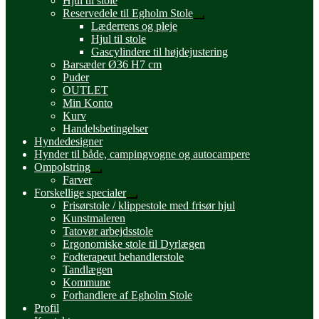
Hjul til stole
Reservedele til Egholm Stole
Udfold
Læderrens og pleje
undermenu
Hjul til stole
Gascylindere til højdejustering
Barsæder Ø36 H7 cm
Puder
OUTLET
Min Konto
Kurv
Handelsbetingelser
Hyndedesigner
Hynder til både, campingvogne og autocampere
Ompolstring
Udfold
Farver
undermenu
Forskellige specialer
Udfold
Frisørstole / klippestole med frisør hjul
undermenu
Kunstmaleren
Tatovør arbejdsstole
Ergonomiske stole til Dyrlægen
Fodterapeut behandlerstole
Tandlægen
Kommune
Forhandlere af Egholm Stole
Profil