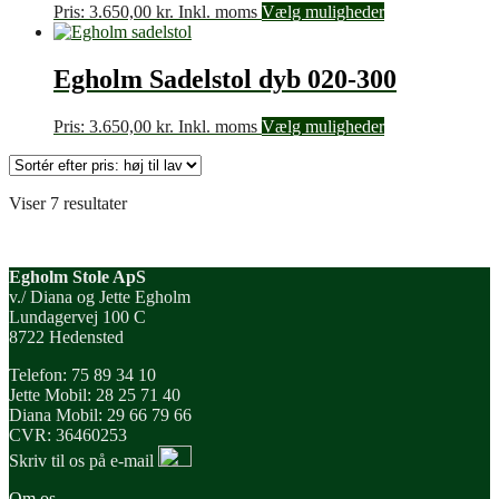
Pris:
3.650,00
kr.
Inkl. moms
Vælg muligheder
Egholm Sadelstol dyb 020-300
Pris:
3.650,00
kr.
Inkl. moms
Vælg muligheder
Sorteret
Viser 7 resultater
efter
pris:
høj
Egholm Stole ApS
til
v./ Diana og Jette Egholm
lav
Lundagervej 100 C
8722 Hedensted
Telefon: 75 89 34 10
Jette Mobil: 28 25 71 40
Diana Mobil: 29 66 79 66
CVR: 36460253
Skriv til os på e-mail
Om os