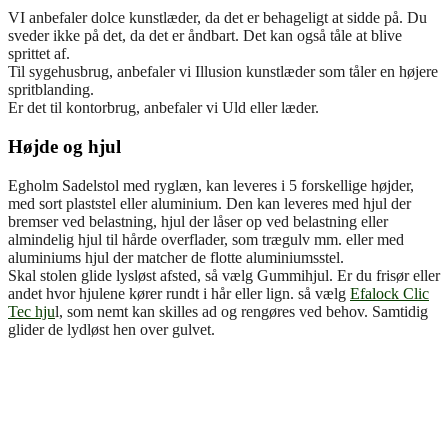
VI anbefaler dolce kunstlæder, da det er behageligt at sidde på. Du
sveder ikke på det, da det er åndbart. Det kan også tåle at blive
sprittet af.
Til sygehusbrug, anbefaler vi Illusion kunstlæder som tåler en højere
spritblanding.
Er det til kontorbrug, anbefaler vi Uld eller læder.
Højde og hjul
Egholm Sadelstol med ryglæn, kan leveres i 5 forskellige højder,
med sort plaststel eller aluminium. Den kan leveres med hjul der
bremser ved belastning, hjul der låser op ved belastning eller
almindelig hjul til hårde overflader, som trægulv mm. eller med
aluminiums hjul der matcher de flotte aluminiumsstel.
Skal stolen glide lysløst afsted, så vælg Gummihjul. Er du frisør eller
andet hvor hjulene kører rundt i hår eller lign. så vælg
Efalock Clic
Tec hju
l, som nemt kan skilles ad og rengøres ved behov. Samtidig
glider de lydløst hen over gulvet.