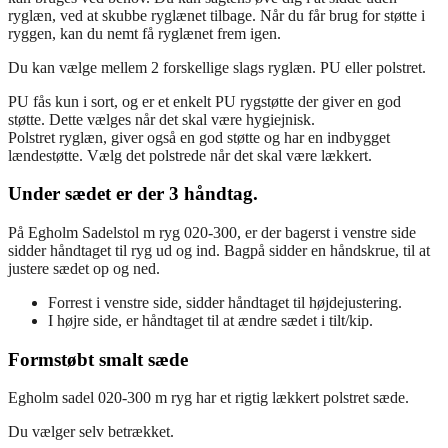
ryglæn, ved at skubbe ryglænet tilbage. Når du får brug for støtte i
ryggen, kan du nemt få ryglænet frem igen.
Du kan vælge mellem 2 forskellige slags ryglæn. PU eller polstret.
PU fås kun i sort, og er et enkelt PU rygstøtte der giver en god
støtte. Dette vælges når det skal være hygiejnisk.
Polstret ryglæn, giver også en god støtte og har en indbygget
lændestøtte. Vælg det polstrede når det skal være lækkert.
Under sædet er der 3 håndtag.
På Egholm Sadelstol m ryg 020-300, er der bagerst i venstre side
sidder håndtaget til ryg ud og ind. Bagpå sidder en håndskrue, til at
justere sædet op og ned.
Forrest i venstre side, sidder håndtaget til højdejustering.
I højre side, er håndtaget til at ændre sædet i tilt/kip.
Formstøbt smalt sæde
Egholm sadel 020-300 m ryg har et rigtig lækkert polstret sæde.
Du vælger selv betrækket.