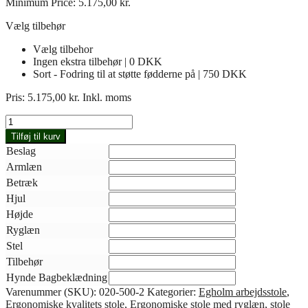
Minimum Price:
5.175,00
kr.
Vælg tilbehør
Vælg tilbehor
Ingen ekstra tilbehør | 0 DKK
Sort - Fodring til at støtte fødderne på | 750 DKK
Pris:
5.175,00
kr.
Inkl. moms
Egholm
Sadelstol
Tilføj til kurv
m
Beslag
ryg
Armlæn
020-
300
Betræk
antal
Hjul
Højde
Ryglæn
Stel
Tilbehør
Hynde Bagbeklædning
Varenummer (SKU):
020-500-2
Kategorier:
Egholm arbejdsstole
,
Ergonomiske kvalitets stole
,
Ergonomiske stole med ryglæn
,
stole