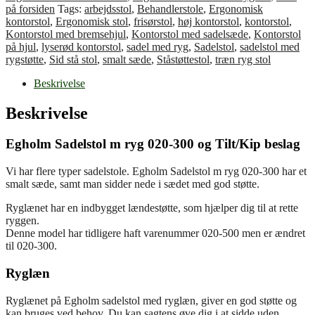
på forsiden
Tags:
arbejdsstol
,
Behandlerstole
,
Ergonomisk
kontorstol
,
Ergonomisk stol
,
frisørstol
,
høj kontorstol
,
kontorstol
,
Kontorstol med bremsehjul
,
Kontorstol med sadelsæde
,
Kontorstol
på hjul
,
lyserød kontorstol
,
sadel med ryg
,
Sadelstol
,
sadelstol med
rygstøtte
,
Sid stå stol
,
smalt sæde
,
Ståstøttestol
,
træn ryg stol
Beskrivelse
Beskrivelse
Egholm Sadelstol m ryg 020-300 og Tilt/Kip beslag
Vi har flere typer sadelstole. Egholm Sadelstol m ryg 020-300 har et
smalt sæde, samt man sidder nede i sædet med god støtte.
Ryglænet har en indbygget lændestøtte, som hjælper dig til at rette
ryggen.
Denne model har tidligere haft varenummer 020-500 men er ændret
til 020-300.
Ryglæn
Ryglænet på Egholm sadelstol med ryglæn, giver en god støtte og
kan bruges ved behov. Du kan sagtens øve dig i at sidde uden