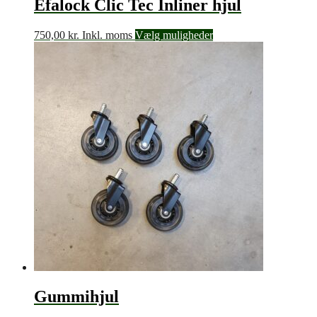
Efalock Clic Tec Inliner hjul
750,00
kr.
Inkl. moms
Vælg muligheder
Gummihjul