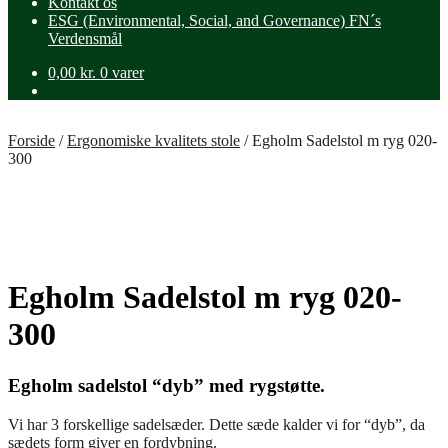
Kontakt os
ESG (Environmental, Social, and Governance) FN´s
Verdensmål
0,00
kr.
0 varer
Forside
/
Ergonomiske kvalitets stole
/
Egholm Sadelstol m ryg 020-
300
Egholm Sadelstol m ryg 020-
300
Egholm sadelstol “dyb” med rygstøtte.
Vi har 3 forskellige sadelsæder. Dette sæde kalder vi for “dyb”, da
sædets form giver en fordybning.