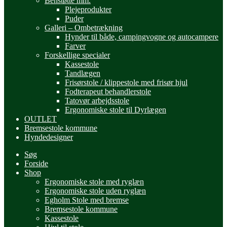
Benstøtte mm.
Plejeprodukter
Puder
Galleri – Ombetrækning
Hynder til både, campingvogne og autocampere
Farver
Forskellige specialer
Kassestole
Tandlægen
Frisørstole / klippestole med frisør hjul
Fodterapeut behandlerstole
Tatovør arbejdsstole
Ergonomiske stole til Dyrlægen
OUTLET
Bremsestole kommune
Hyndedesigner
Søg
Forside
Shop
Ergonomiske stole med ryglæn
Ergonomiske stole uden ryglæn
Egholm Stole med bremse
Bremsestole kommune
Kassestole