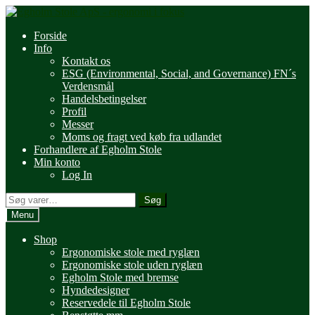
Spring
Spring
til
til
Forside
navigation
indhold
Info
Kontakt os
ESG (Environmental, Social, and Governance) FN´s
Verdensmål
Handelsbetingelser
Profil
Messer
Moms og fragt ved køb fra udlandet
Forhandlere af Egholm Stole
Min konto
Log In
Søg
Søg
efter:
Menu
Shop
Ergonomiske stole med ryglæn
Ergonomiske stole uden ryglæn
Egholm Stole med bremse
Hyndedesigner
Reservedele til Egholm Stole