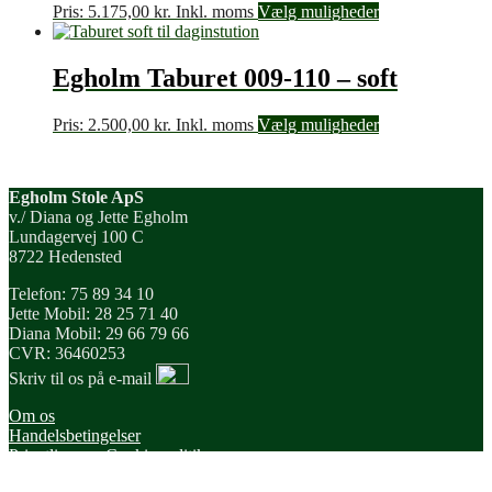
Pris:
5.175,00
kr.
Inkl. moms
Vælg muligheder
Egholm Taburet 009-110 – soft
Pris:
2.500,00
kr.
Inkl. moms
Vælg muligheder
Egholm Stole ApS
v./ Diana og Jette Egholm
Lundagervej 100 C
8722 Hedensted
Telefon: 75 89 34 10
Jette Mobil: 28 25 71 40
Diana Mobil: 29 66 79 66
CVR: 36460253
Skriv til os på e-mail
Om os
Handelsbetingelser
Privatlivs- og Cookie-politik
Forhandlere