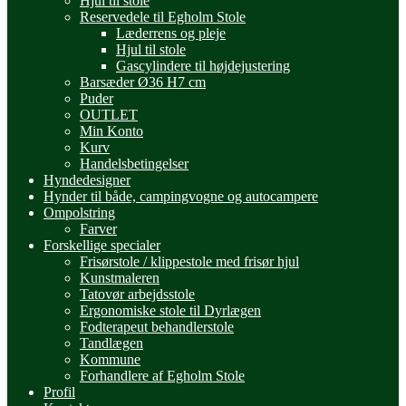
Hjul til stole
Reservedele til Egholm Stole
Læderrens og pleje
Hjul til stole
Gascylindere til højdejustering
Barsæder Ø36 H7 cm
Puder
OUTLET
Min Konto
Kurv
Handelsbetingelser
Hyndedesigner
Hynder til både, campingvogne og autocampere
Ompolstring
Farver
Forskellige specialer
Frisørstole / klippestole med frisør hjul
Kunstmaleren
Tatovør arbejdsstole
Ergonomiske stole til Dyrlægen
Fodterapeut behandlerstole
Tandlægen
Kommune
Forhandlere af Egholm Stole
Profil