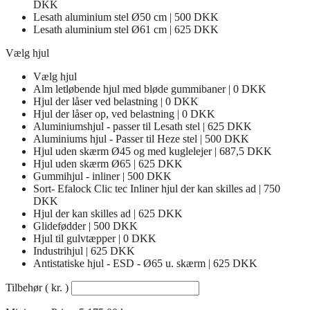
DKK
Lesath aluminium stel Ø50 cm | 500 DKK
Lesath aluminium stel Ø61 cm | 625 DKK
Vælg hjul
Vælg hjul
Alm letløbende hjul med bløde gummibaner | 0 DKK
Hjul der låser ved belastning | 0 DKK
Hjul der låser op, ved belastning | 0 DKK
Aluminiumshjul - passer til Lesath stel | 625 DKK
Aluminiums hjul - Passer til Heze stel | 500 DKK
Hjul uden skærm Ø45 og med kuglelejer | 687,5 DKK
Hjul uden skærm Ø65 | 625 DKK
Gummihjul - inliner | 500 DKK
Sort- Efalock Clic tec Inliner hjul der kan skilles ad | 750
DKK
Hjul der kan skilles ad | 625 DKK
Glidefødder | 500 DKK
Hjul til gulvtæpper | 0 DKK
Industrihjul | 625 DKK
Antistatiske hjul - ESD - Ø65 u. skærm | 625 DKK
Tilbehør
( kr. )