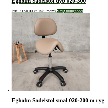
Egholm Sadelstol dyb 020-300
Pris:
3.650,00
kr.
Inkl. moms
Vælg muligheder
Egholm Sadelstol smal 020-200 m ryg