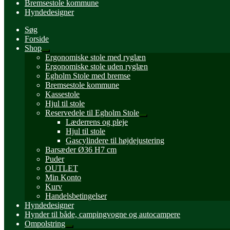
Bremsestole kommune
Hyndedesigner
Søg
Forside
Shop
Udfold
Ergonomiske stole med ryglæn
undermenu
Ergonomiske stole uden ryglæn
Egholm Stole med bremse
Bremsestole kommune
Kassestole
Hjul til stole
Reservedele til Egholm Stole
Udfold
Læderrens og pleje
undermenu
Hjul til stole
Gascylindere til højdejustering
Barsæder Ø36 H7 cm
Puder
OUTLET
Min Konto
Kurv
Handelsbetingelser
Hyndedesigner
Hynder til både, campingvogne og autocampere
Ompolstring
Udfold