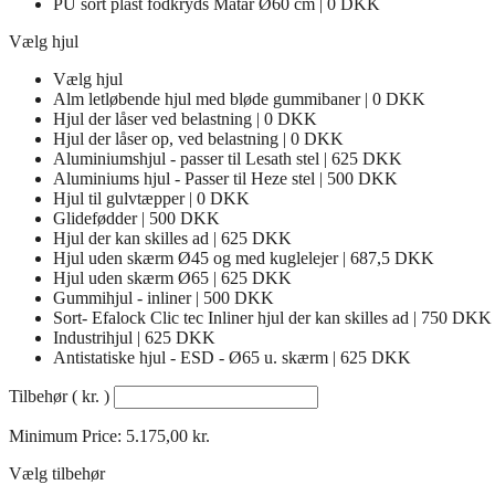
PU sort plast fodkryds Matar Ø60 cm | 0 DKK
Vælg hjul
Vælg hjul
Alm letløbende hjul med bløde gummibaner | 0 DKK
Hjul der låser ved belastning | 0 DKK
Hjul der låser op, ved belastning | 0 DKK
Aluminiumshjul - passer til Lesath stel | 625 DKK
Aluminiums hjul - Passer til Heze stel | 500 DKK
Hjul til gulvtæpper | 0 DKK
Glidefødder | 500 DKK
Hjul der kan skilles ad | 625 DKK
Hjul uden skærm Ø45 og med kuglelejer | 687,5 DKK
Hjul uden skærm Ø65 | 625 DKK
Gummihjul - inliner | 500 DKK
Sort- Efalock Clic tec Inliner hjul der kan skilles ad | 750 DKK
Industrihjul | 625 DKK
Antistatiske hjul - ESD - Ø65 u. skærm | 625 DKK
Tilbehør
( kr. )
Minimum Price:
5.175,00
kr.
Vælg tilbehør