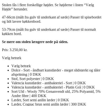
Stolen fås i flere forskellige højder. Se højderne i listen “Vælg
Højde” herunder.
47-66cm (målt fra gulv til underkant af sæde) Passer til spisebordet
og lidt lavere køkkenbord.
53-79cm (målt fra gulv til underkant af sæde) Passer til normalt
køkken bord.
Se mere om stolen længere nede på siden.
Pris:
3.250,00
kr.
Vælg betræk
Vælg betræk
Dolce - Sort - åndbart kunstlæder - meget slidstærkt og tåler
afspritning | 0 DKK
Stof, Sort polyester | 0 DKK
Valencia kunstlæder - antibakteriel - Sort | 0 DKK
Valencia kunstlæder - antibakteriel - Platin Grå | 0 DKK
Sort Uld - Wooly 70% Genanvendt uld, 25% Polyamid, 5%
Andre fibre | 400 DKK
Læder, Sort semi anilin læder | 0 DKK
Læder, Cognac brun semi anilin læder | 300 DKK