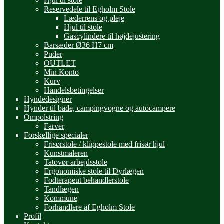
Hjul til stole
Reservedele til Egholm Stole
Læderrens og pleje
Hjul til stole
Gascylindere til højdejustering
Barsæder Ø36 H7 cm
Puder
OUTLET
Min Konto
Kurv
Handelsbetingelser
Hyndedesigner
Hynder til både, campingvogne og autocampere
Ompolstring
Farver
Forskellige specialer
Frisørstole / klippestole med frisør hjul
Kunstmaleren
Tatovør arbejdsstole
Ergonomiske stole til Dyrlægen
Fodterapeut behandlerstole
Tandlægen
Kommune
Forhandlere af Egholm Stole
Profil