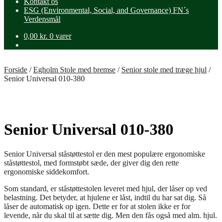
Kontakt os
ESG (Environmental, Social, and Governance) FN´s
Verdensmål
0,00
kr.
0 varer
Forside
/
Egholm Stole med bremse
/
Senior stole med træge hjul
/
Senior Universal 010-380
Senior Universal 010-380
Senior Universal ståstøttestol er den mest populære ergonomiske
ståstøttestol, med formstøbt sæde, der giver dig den rette
ergonomiske siddekomfort.
Som standard, er ståstøttestolen leveret med hjul, der låser op ved
belastning. Det betyder, at hjulene er låst, indtil du har sat dig. Så
låser de automatisk op igen. Dette er for at stolen ikke er for
levende, når du skal til at sætte dig. Men den fås også med alm. hjul.