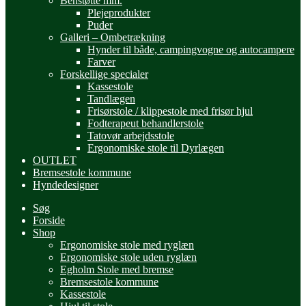
Benstøtte mm.
Plejeprodukter
Puder
Galleri – Ombetrækning
Hynder til både, campingvogne og autocampere
Farver
Forskellige specialer
Kassestole
Tandlægen
Frisørstole / klippestole med frisør hjul
Fodterapeut behandlerstole
Tatovør arbejdsstole
Ergonomiske stole til Dyrlægen
OUTLET
Bremsestole kommune
Hyndedesigner
Søg
Forside
Shop
Ergonomiske stole med ryglæn
Ergonomiske stole uden ryglæn
Egholm Stole med bremse
Bremsestole kommune
Kassestole