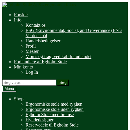
Spring
Spring
til
til
Forside
navigation
indhold
Info
Kontakt os
ESG (Environmental, Social, and Governance) FN´s
Verdensmål
Handelsbetingelser
Profil
Messer
Moms og fragt ved køb fra udlandet
Forhandlere af Egholm Stole
Min konto
Log In
Søg
Søg
efter:
Menu
Shop
Ergonomiske stole med ryglæn
Ergonomiske stole uden ryglæn
Egholm Stole med bremse
Hyndedesigner
Reservedele til Egholm Stole