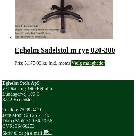
Egholm Sadelstol m ryg 020-300
Pris:
5.175,00
kr.
Inkl. moms
Vælg muligheder
Egholm Stole ApS
v./ Diana og Jette Egholm
Lundagervej 100 C
8722 Hedensted
Telefon: 75 89 34 10
Jette Mobil: 28 25 71 40
Diana Mobil: 29 66 79 66
CVR: 36460253
Skriv til os på e-mail