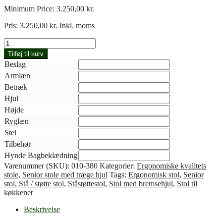
Minimum Price:
3.250,00
kr.
Pris:
3.250,00
kr.
Inkl. moms
Senior
Universal
Tilføj til kurv
010-
Beslag
380
Armlæn
antal
Betræk
Hjul
Højde
Ryglæn
Stel
Tilbehør
Hynde Bagbeklædning
Varenummer (SKU):
010-380
Kategorier:
Ergonomiske kvalitets
stole
,
Senior stole med træge hjul
Tags:
Ergonomisk stol
,
Senior
stol
,
Stå / støtte stol
,
Ståstøttestol
,
Stol med bremsehjul
,
Stol til
køkkenet
Beskrivelse