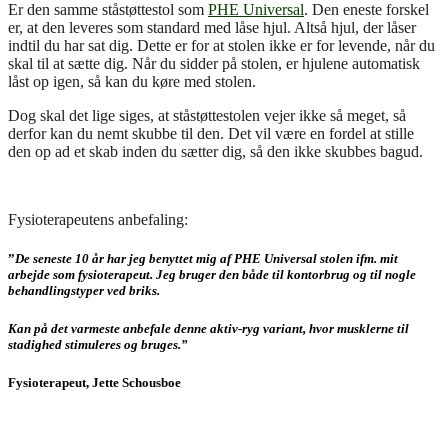
Er den samme ståstøttestol som
PHE Universal
. Den eneste forskel
er, at den leveres som standard med låse hjul. Altså hjul, der låser
indtil du har sat dig. Dette er for at stolen ikke er for levende, når du
skal til at sætte dig. Når du sidder på stolen, er hjulene automatisk
låst op igen, så kan du køre med stolen.
Dog skal det lige siges, at ståstøttestolen vejer ikke så meget, så
derfor kan du nemt skubbe til den. Det vil være en fordel at stille
den op ad et skab inden du sætter dig, så den ikke skubbes bagud.
Fysioterapeutens anbefaling:
”
De seneste 10 år har jeg benyttet mig af PHE Universal stolen ifm. mit
arbejde som fysioterapeut. Jeg bruger den både til kontorbrug og til nogle
behandlingstyper ved briks.
Kan på det varmeste anbefale denne aktiv-ryg variant, hvor musklerne til
stadighed stimuleres og bruges.”
Fysioterapeut, Jette Schousboe