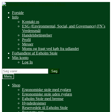
Spring
Spring
til
til
Forside
navigation
indhold
Info
Kontakt os
ESG (Environmental, Social, and Governance) FN´s
Verdensmål
Handelsbetingelser
Profil
Messer
Moms og fragt ved køb fra udlandet
Forhandlere af Egholm Stole
Min konto
Log In
Søg
Søg
efter:
Menu
Shop
Ergonomiske stole med ryglæn
Ergonomiske stole uden ryglæn
Egholm Stole med bremse
Hyndedesigner
Reservedele til Egholm Stole