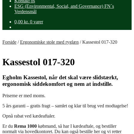
Kontakt os
ESG (Environmental, Social, and Governance) FN´s
Verdensmål
0,00
kr.
0 varer
Forside
/
Ergonomiske stole med ryglæn
/
Kassestol 017-320
Kassestol 017-320
Egholm Kassestol, når det skal være slidstærkt,
ergonomisk siddekomfort og nem at indstille.
Priserne er med moms.
5 års garanti – gratis fragt – samlet og klar til brug ved modtagelse!
Opnå rabat ved kædeaftaler.
Er du
Rema 1000
købmand, så har I kædeaftale, og bestiller
normalt via hovedkontoret. Du kan også bestille her og vi retter