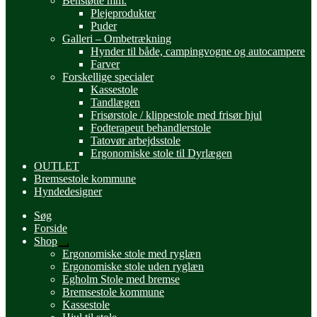
Benstøtte mm.
Plejeprodukter
Puder
Galleri – Ombetrækning
Hynder til både, campingvogne og autocampere
Farver
Forskellige specialer
Kassestole
Tandlægen
Frisørstole / klippestole med frisør hjul
Fodterapeut behandlerstole
Tatovør arbejdsstole
Ergonomiske stole til Dyrlægen
OUTLET
Bremsestole kommune
Hyndedesigner
Søg
Forside
Shop
Udfold
Ergonomiske stole med ryglæn
undermenu
Ergonomiske stole uden ryglæn
Egholm Stole med bremse
Bremsestole kommune
Kassestole