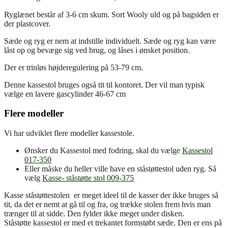
Ryglænet består af 3-6 cm skum. Sort Wooly uld og på bagsiden er
der plastcover.
Sæde og ryg er nem at indstille individuelt. Sæde og ryg kan være
låst op og bevæge sig ved brug, og låses i ønsket position.
Der er trinløs højderegulering på 53-79 cm.
Denne kassestol bruges også tit til kontoret. Der vil man typisk
vælge en lavere gascylinder 46-67 cm
Flere modeller
Vi har udviklet flere modeller kassestole.
Ønsker du Kassestol med fodring, skal du vælge
Kassestol
017-350
Eller måske du heller ville have en ståstøttestol uden ryg. Så
vælg
Kasse- ståstøtte stol 009-375
Kasse ståstøttestolen er meget ideel til de kasser der ikke bruges så
tit, da det er nemt at gå til og fra, og trække stolen frem hvis man
trænger til at sidde. Den fylder ikke meget under disken.
Ståstøtte kassestol er med et trekantet formstøbt sæde. Den er ens på