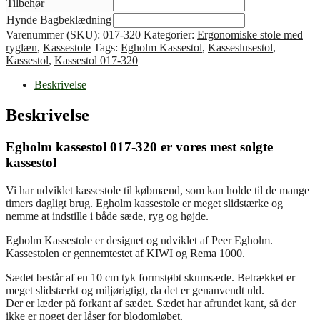
Tilbehør
Hynde Bagbeklædning
Varenummer (SKU):
017-320
Kategorier:
Ergonomiske stole med
ryglæn
,
Kassestole
Tags:
Egholm Kassestol
,
Kasseslusestol
,
Kassestol
,
Kassestol 017-320
Beskrivelse
Beskrivelse
Egholm kassestol 017-320 er vores mest solgte
kassestol
Vi har udviklet kassestole til købmænd, som kan holde til de mange
timers dagligt brug. Egholm kassestole er meget slidstærke og
nemme at indstille i både sæde, ryg og højde.
Egholm Kassestole er designet og udviklet af Peer Egholm.
Kassestolen er gennemtestet af KIWI og Rema 1000.
Sædet består af en 10 cm tyk formstøbt skumsæde. Betrækket er
meget slidstærkt og miljørigtigt, da det er genanvendt uld.
Der er læder på forkant af sædet. Sædet har afrundet kant, så der
ikke er noget der låser for blodomløbet.