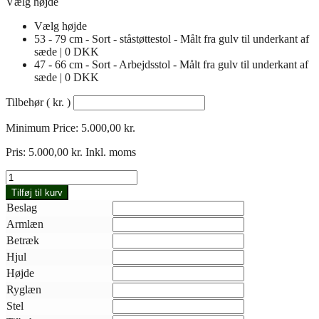
Vælg højde
Vælg højde
53 - 79 cm - Sort - ståstøttestol - Målt fra gulv til underkant af
sæde | 0 DKK
47 - 66 cm - Sort - Arbejdsstol - Målt fra gulv til underkant af
sæde | 0 DKK
Tilbehør
( kr. )
Minimum Price:
5.000,00
kr.
Pris:
5.000,00
kr.
Inkl. moms
Kassestol
017-
Tilføj til kurv
320
Beslag
antal
Armlæn
Betræk
Hjul
Højde
Ryglæn
Stel