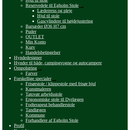
Hjul til stole
Reservedele til Egholm Stole
Udfold
Læderrens og pleje
undermenu
Hjul til stole
Gascylindere til højdejustering
Barsæder Ø36 H7 cm
Puder
OUTLET
Min Konto
Kurv
Handelsbetingelser
Hyndedesigner
Hynder til både, campingvogne og autocampere
Ompolstring
Udfold
Farver
undermenu
Forskellige specialer
Udfold
Frisørstole / klippestole med frisør hjul
undermenu
Kunstmaleren
Tatovør arbejdsstole
Ergonomiske stole til Dyrlægen
Fodterapeut behandlerstole
Tandlægen
Kommune
Forhandlere af Egholm Stole
Profil